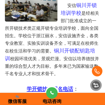
铜川开锁
安信
培训学校
是经相关
部门批准成立的一
所开锁技术类正规
开锁
专业培训学校，面向全国
招生。学校位于浙江丽水，安信设施齐全，各类
专业教室、实验实训设备齐全，可满足在校师生
铜川开锁配钥匙培
在校生活和学习的需要。
训
校园环境优美，景观烂漫。安信以培养德技并
重的综合型人才为目标。
多年来已为国家输送数
千名专业人才和技术骨干。
学开锁技术报名电话
：
0578-7654321
微信客服
电话咨询